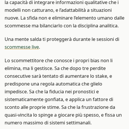
la capacità di integrare informazioni qualitative che i
modelli non catturano, e l’adattabilità a situazioni
nuove. La sfida non e eliminare l’elemento umano dalle
scommesse ma bilanciarlo con la disciplina analitica.
Una mente salda ti proteggerà durante le sessioni di
scommesse live
.
Lo scommettitore che conosce i propri bias non li
elimina, ma li gestisce. Sa che dopo tre perdite
consecutive sarà tentato di aumentare lo stake, e
predispone una regola automatica che glielo
impedisce. Sa che la fiducia nei pronostici e
sistematicamente gonfiata, e applica un fattore di
sconto alle proprie stime. Sa che la frustrazione da
quasi-vincita lo spinge a giocare più spesso, e fissa un
numero massimo di sistemi settimanali.