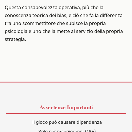
Questa consapevolezza operativa, più che la
conoscenza teorica dei bias, e ciò che fa la differenza
tra uno scommettitore che subisce la propria
psicologia e uno che la mette al servizio della propria
strategia.
Avvertenze Importanti
Il gioco può causare dipendenza
Solo per maggiorenni (18+)