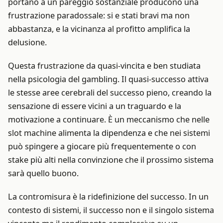
portano a un pareggio sostanziale producono una
frustrazione paradossale: si e stati bravi ma non
abbastanza, e la vicinanza al profitto amplifica la
delusione.
Questa frustrazione da quasi-vincita e ben studiata
nella psicologia del gambling. Il quasi-successo attiva
le stesse aree cerebrali del successo pieno, creando la
sensazione di essere vicini a un traguardo e la
motivazione a continuare. È un meccanismo che nelle
slot machine alimenta la dipendenza e che nei sistemi
può spingere a giocare più frequentemente o con
stake più alti nella convinzione che il prossimo sistema
sarà quello buono.
La contromisura è la ridefinizione del successo. In un
contesto di sistemi, il successo non e il singolo sistema