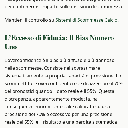
per contenerne l’impatto sulle decisioni di scommessa.
Mantieni il controllo su
Sistemi di Scommesse Calcio
.
L’Eccesso di Fiducia: Il Bias Numero
Uno
L’overconfidence è il bias più diffuso e più dannoso
nelle scommesse. Consiste nel sovrastimare
sistematicamente la propria capacità di previsione. Lo
scommettitore overconfident crede di azzeccare il 70%
dei pronostici quando il dato reale è il 55%. Questa
discrepanza, apparentemente modesta, ha
conseguenze enormi: uno stake calibrato su una
precisione del 70% e eccessivo per una precisione
reale del 55%, e il risultato e una perdita sistematica